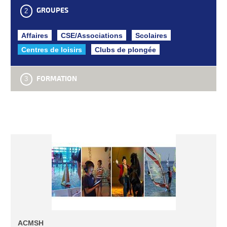
GROUPES
Affaires
CSE/Associations
Scolaires
Centres de loisirs
Clubs de plongée
FORMATION
ACMSH