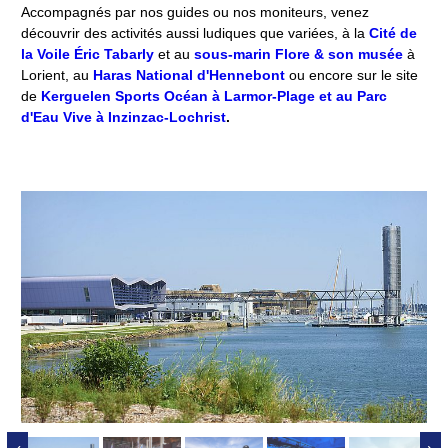
Accompagnés par nos guides ou nos moniteurs, venez
découvrir des activités aussi ludiques que variées, à la
Cité de
la Voile Éric Tabarly
et au
sous-marin Flore & son musée
à
Lorient, au
Haras National d'Hennebont
ou encore sur le site
de
Kerguelen Sports Océan
à Larmor-Plage et au Parc
d'Eau Vive à Inzinzac-Lochrist
.